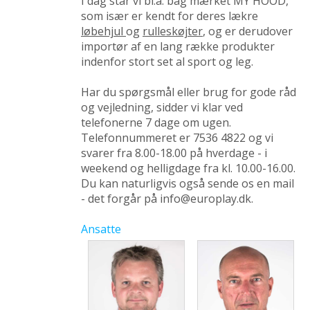
I dag står vi bl.a. bag mærket MY HOOD,
som især er kendt for deres lækre
løbehjul
og
rulleskøjter
, og er derudover
importør af en lang række produkter
indenfor stort set al sport og leg.
Har du spørgsmål eller brug for gode råd
og vejledning, sidder vi klar ved
telefonerne 7 dage om ugen.
Telefonnummeret er 7536 4822 og vi
svarer fra 8.00-18.00 på hverdage - i
weekend og helligdage fra kl. 10.00-16.00.
Du kan naturligvis også sende os en mail
- det forgår på info@europlay.dk.
Ansatte