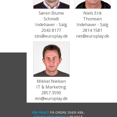
Søren Blume
Niels Erik
Schmidt
Thomsen
Indehaver - Salg
Indehaver - Salg
2043 8177
2814 1581
sbs@europlay.dk
net@europlay.dk
Mikkel Nielsen
IT & Marketing
2857 3590
mn@europlay.dk